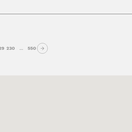
29
230
…
550
Page suivante