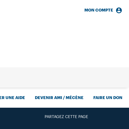
MON COMPTE
HERCHE
R UNE AIDE
DEVENIR AMI / MÉCÈNE
FAIRE UN DON
PARTAGEZ CETTE PAGE
FACEBOOK
TWITTER
GOOGLE+
PAR MAIL