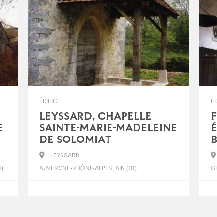
ÉDIFICE
ÉD
LEYSSARD, CHAPELLE
F
E
SAINTE-MARIE-MADELEINE
É
DE SOLOMIAT
B
LEYSSARD
)
AUVERGNE-RHÔNE-ALPES, AIN (01)
GR