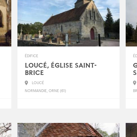
ÉDIFICE
ÉD
LOUCÉ, ÉGLISE SAINT-
G
BRICE
S
LOUCÉ
NORMANDIE, ORNE (61)
B