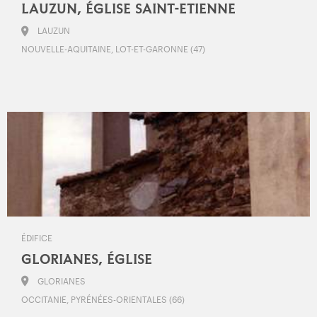
LAUZUN, ÉGLISE SAINT-ETIENNE
LAUZUN
NOUVELLE-AQUITAINE, LOT-ET-GARONNE (47)
ÉDIFICE
GLORIANES, ÉGLISE
GLORIANES
OCCITANIE, PYRÉNÉES-ORIENTALES (66)