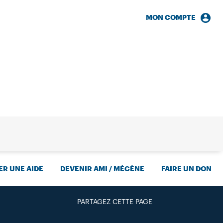
MON COMPTE
HERCHE
R UNE AIDE
DEVENIR AMI / MÉCÈNE
FAIRE UN DON
PARTAGEZ CETTE PAGE
FACEBOOK
TWITTER
GOOGLE+
PAR MAIL