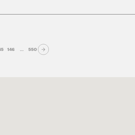
45
146
…
550
Page suivante