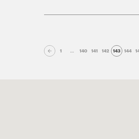
1
…
140
141
142
143
144
1
Page précédente