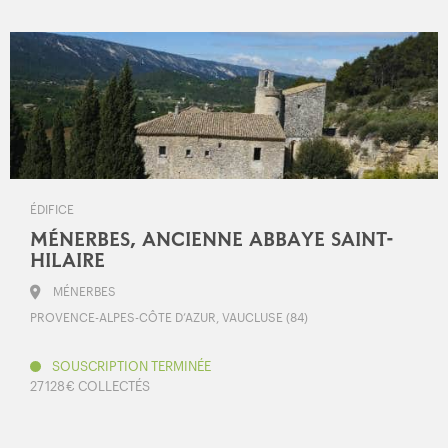
ÉDIFICE
MÉNERBES, ANCIENNE ABBAYE SAINT-
HILAIRE
MÉNERBES
PROVENCE-ALPES-CÔTE D’AZUR, VAUCLUSE (84)
SOUSCRIPTION TERMINÉE
27 128 € COLLECTÉS