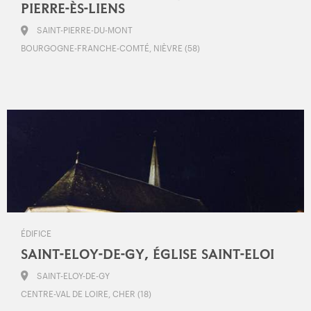
PIERRE-ÈS-LIENS
SAINT-PIERRE-DU-MONT
BOURGOGNE-FRANCHE-COMTÉ, NIÈVRE (58)
ÉDIFICE
SAINT-ELOY-DE-GY, ÉGLISE SAINT-ELOI
SAINT-ELOY-DE-GY
CENTRE-VAL DE LOIRE, CHER (18)