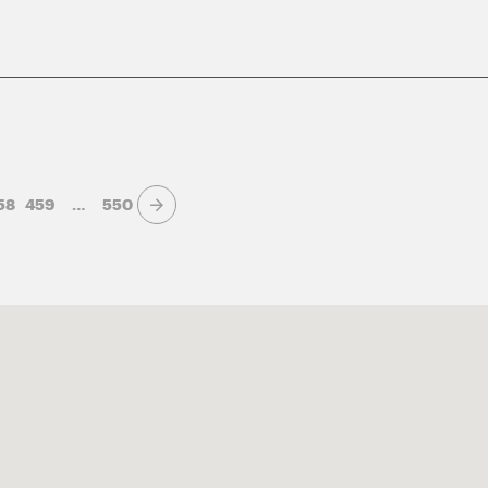
58
459
…
550
Page suivante