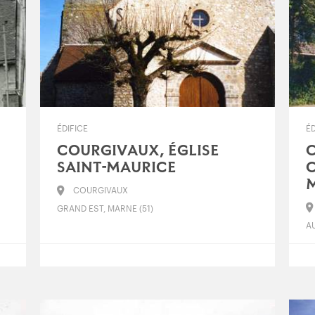
ÉDIFICE
ÉD
COURGIVAUX, ÉGLISE
SAINT-MAURICE
C
COURGIVAUX
GRAND EST, MARNE (51)
A