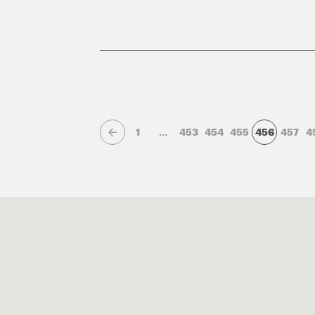
1
…
453
454
455
456
457
4
Page précédente