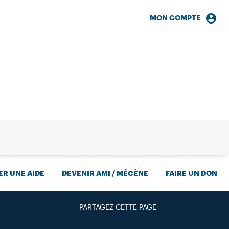
MON COMPTE
HERCHE
R UNE AIDE
DEVENIR AMI / MÉCÈNE
FAIRE UN DON
PARTAGEZ CETTE PAGE
FACEBOOK
TWITTER
GOOGLE+
PAR MAIL