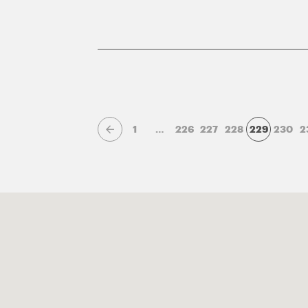
1
…
226
227
228
229
230
2
Page précédente