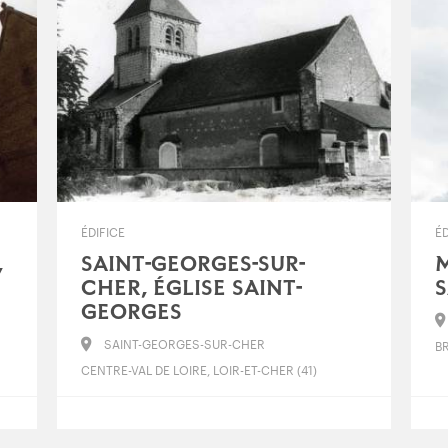
ÉDIFICE
ÉD
,
SAINT-GEORGES-SUR-
M
CHER, ÉGLISE SAINT-
S
GEORGES
SAINT-GEORGES-SUR-CHER
B
CENTRE-VAL DE LOIRE, LOIR-ET-CHER (41)