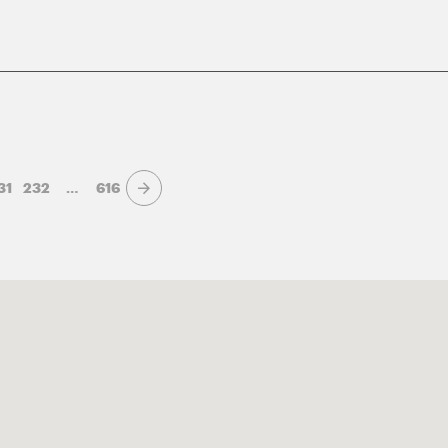
31
232
…
616
Page suivante