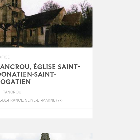
IFICE
ANCROU, ÉGLISE SAINT-
ONATIEN-SAINT-
ROGATIEN
TANCROU
E-DE-FRANCE, SEINE-ET-MARNE (77)