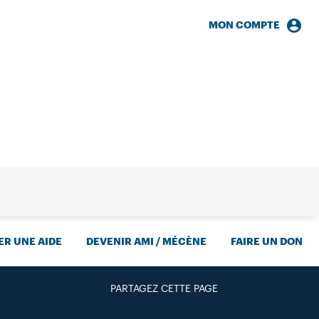
MON COMPTE
HERCHE
R UNE AIDE
DEVENIR AMI / MÉCÈNE
FAIRE UN DON
PARTAGEZ CETTE PAGE
FACEBOOK
TWITTER
GOOGLE+
PAR MAIL