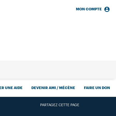
MON COMPTE
HERCHE
R UNE AIDE
DEVENIR AMI / MÉCÈNE
FAIRE UN DON
PARTAGEZ CETTE PAGE
FACEBOOK
TWITTER
GOOGLE+
PAR MAIL