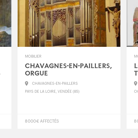
MOBILIER
M
CHAVAGNES-EN-PAILLERS,
L
S
ORGUE
CHAVAGNES-EN-PAILLERS
PAYS DE LA LOIRE, VENDÉE (85)
OC
8 000 € AFFECTÉS
8