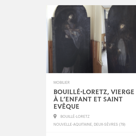
MOBILIER
BOUILLÉ-LORETZ, VIERGE
À L’ENFANT ET SAINT
EVÊQUE
BOUILLÉ-LORETZ
NOUVELLE-AQUITAINE, DEUX-SÈVRES (79)