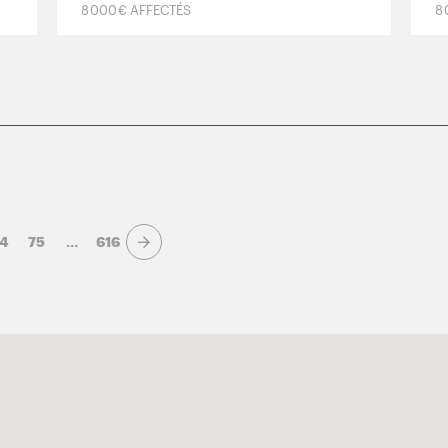
8 000 € AFFECTÉS
8
4
75
…
616
Page suivante