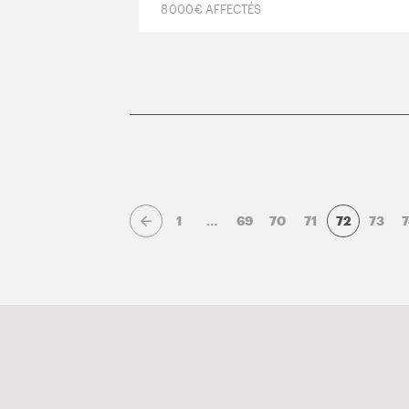
8 000 € AFFECTÉS
1
…
69
70
71
72
73
7
Page précédente