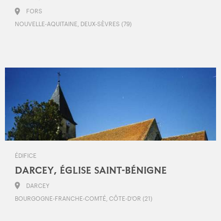
FORS
NOUVELLE-AQUITAINE, DEUX-SÈVRES (79)
ÉDIFICE
DARCEY, ÉGLISE SAINT-BÉNIGNE
DARCEY
BOURGOGNE-FRANCHE-COMTÉ, CÔTE-D’OR (21)