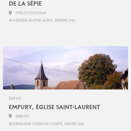
DE LA SÉPIE
EYGLUY-ESCOULIN
AUVERGNE-RHÔNE-ALPES, DRÔME (26)
ÉDIFICE
EMPURY, ÉGLISE SAINT-LAURENT
EMPURY
BOURGOGNE-FRANCHE-COMTÉ, NIÈVRE (58)