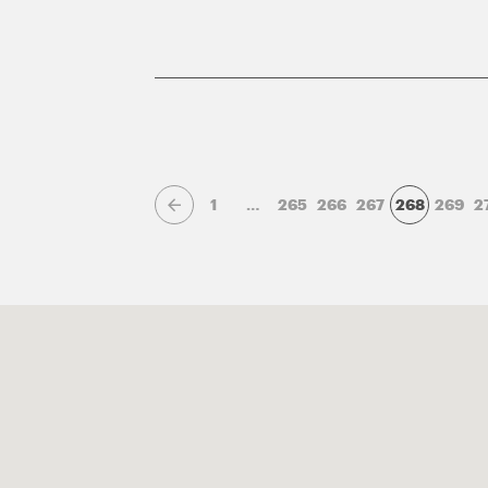
1
…
265
266
267
268
269
2
Page précédente