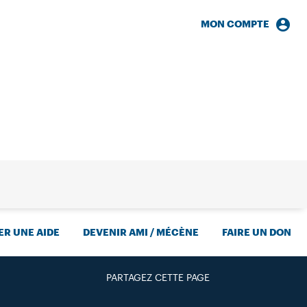
MON COMPTE
HERCHE
R UNE AIDE
DEVENIR AMI / MÉCÈNE
FAIRE UN DON
PARTAGEZ CETTE PAGE
FACEBOOK
TWITTER
GOOGLE+
PAR MAIL