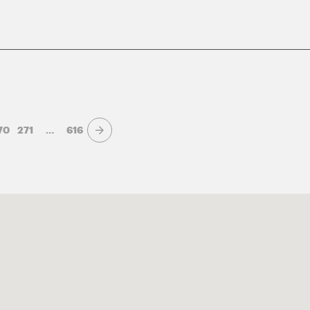
70
271
…
616
Page suivante