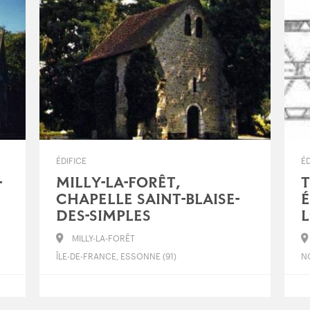
ÉDIFICE
ÉD
-
MILLY-LA-FORÊT,
CHAPELLE SAINT-BLAISE-
É
DES-SIMPLES
MILLY-LA-FORÊT
ÎLE-DE-FRANCE, ESSONNE (91)
N