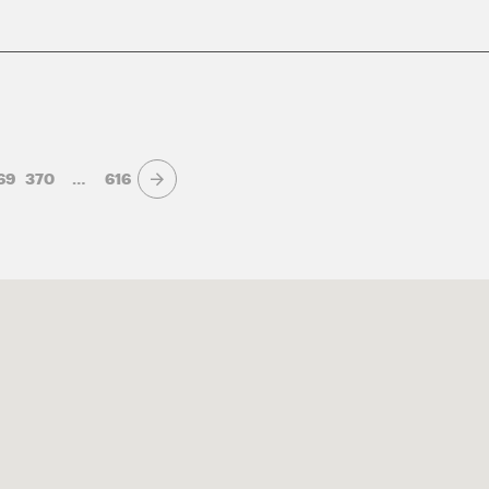
69
370
…
616
Page suivante