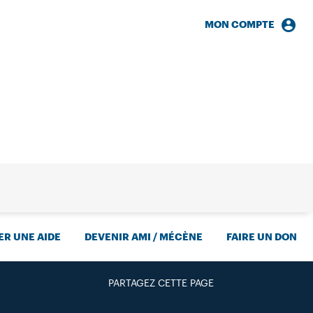
MON COMPTE
HERCHE
R UNE AIDE
DEVENIR AMI / MÉCÈNE
FAIRE UN DON
PARTAGEZ CETTE PAGE
FACEBOOK
TWITTER
GOOGLE+
PAR MAIL