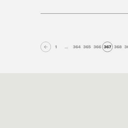
1
…
364
365
366
367
368
3
Page précédente