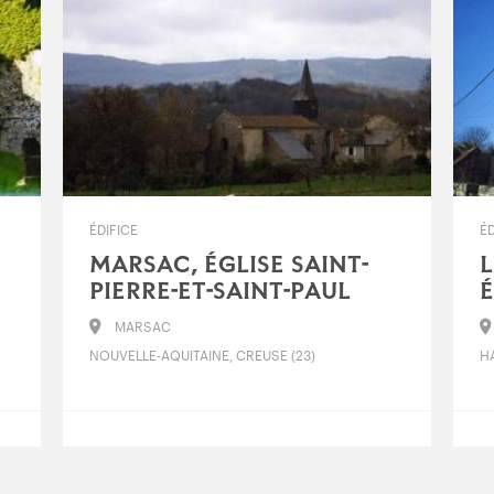
ÉDIFICE
ÉD
MARSAC, ÉGLISE SAINT-
L
PIERRE-ET-SAINT-PAUL
É
MARSAC
NOUVELLE-AQUITAINE, CREUSE (23)
HA