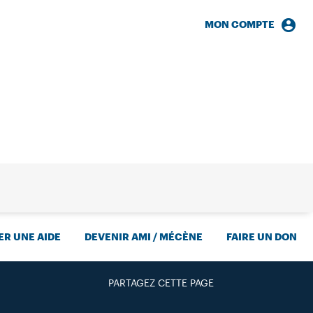
MON COMPTE
HERCHE
R UNE AIDE
DEVENIR AMI / MÉCÈNE
FAIRE UN DON
PARTAGEZ CETTE PAGE
FACEBOOK
TWITTER
GOOGLE+
PAR MAIL