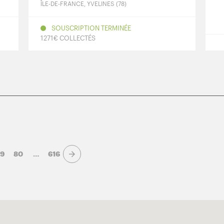
ÎLE-DE-FRANCE, YVELINES (78)
SOUSCRIPTION TERMINÉE
1 271 € COLLECTÉS
9
80
…
616
Page suivante