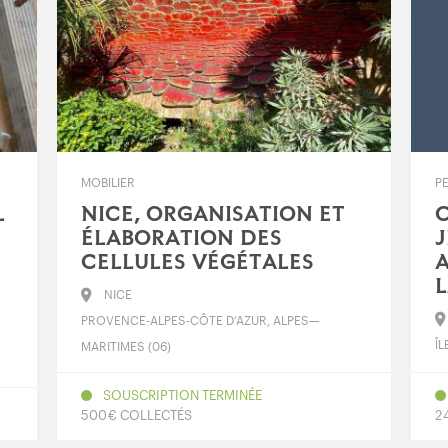
MOBILIER
P
L
NICE, ORGANISATION ET
C
ÉLABORATION DES
CELLULES VÉGÉTALES
NICE
PROVENCE-ALPES-CÔTE D’AZUR, ALPES—
ÎL
MARITIMES (06)
SOUSCRIPTION TERMINÉE
500 € COLLECTÉS
2