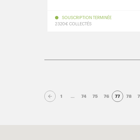
SOUSCRIPTION TERMINÉE
2 320 € COLLECTÉS
1
…
74
75
76
77
78
7
Page précédente